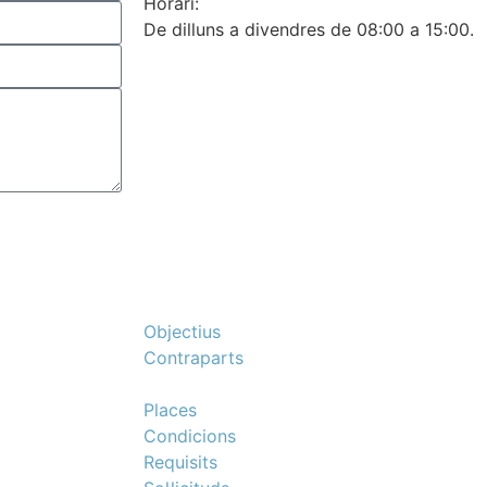
Horari:
De dilluns a divendres de 08:00 a 15:00.
Què és EMV?
Objectius
Contraparts
Participa-hi
Places
Condicions
Requisits