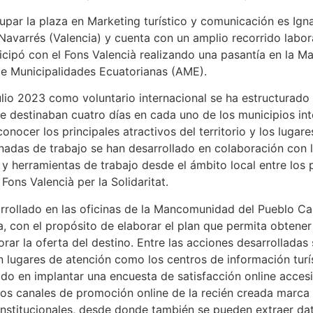
upar la plaza en Marketing turístico y comunicación es Ign
varrés (Valencia) y cuenta con un amplio recorrido laboral
ticipó con el Fons Valencià realizando una pasantía en la
de Municipalidades Ecuatorianas (AME).
ulio 2023 como voluntario internacional se ha estructurado 
 destinaban cuatro días en cada uno de los municipios inte
onocer los principales atractivos del territorio y los lugar
ornadas de trabajo se han desarrollado en colaboración con 
 herramientas de trabajo desde el ámbito local entre los pa
ons Valencià per la Solidaritat.
arrollado en las oficinas de la Mancomunidad del Pueblo Cañ
, con el propósito de elaborar el plan que permita obtener 
rar la oferta del destino. Entre las acciones desarrollada
en lugares de atención como los centros de información tur
ido en implantar una encuesta de satisfacción online accesi
 los canales de promoción online de la recién creada marca 
 institucionales, desde donde también se pueden extraer da