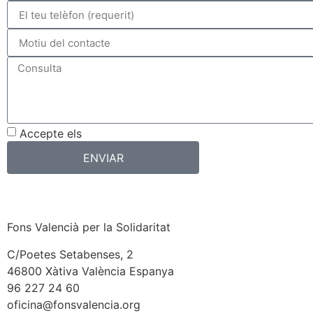
Accepte els
Termes i condicions d’ús
ENVIAR
Fons Valencià per la Solidaritat
C/Poetes Setabenses, 2
46800 Xàtiva València Espanya
96 227 24 60
oficina@fonsvalencia.org