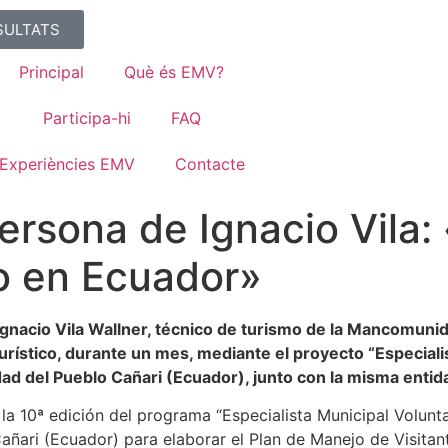
SULTATS
Principal
Què és EMV?
Participa-hi
FAQ
Experiències EMV
Contacte
rsona de Ignacio Vila:
o en Ecuador»
nacio Vila Wallner, técnico de turismo de la Mancomunid
rístico, durante un mes, mediante el proyecto “Especialis
idad del Pueblo Cañari (Ecuador), junto con la misma enti
e la 10ª edición del programa “Especialista Municipal Volun
ñari (Ecuador) para elaborar el Plan de Manejo de Visitan