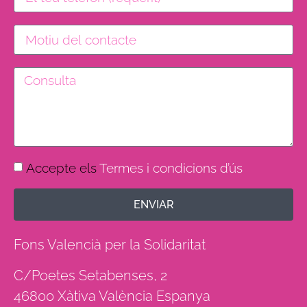
Accepte els
Termes i condicions d’ús
ENVIAR
Fons Valencià per la Solidaritat
C/Poetes Setabenses, 2
46800 Xàtiva València Espanya