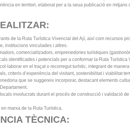
iència en territori, elaborat per a la seua publicació en mitjans o
REALITZAR:
egrants de la Ruta Turística Vivencial del Ají, així com recursos p
le, institucions vinculades i altres.
madors, comercialitzadors, emprenedories turístiques (gastronòm
cals identificades i potencials per a conformar la Ruta Turística V
 col·laborar en el traçat o recorregut turístic, integrant de man
 criteris d’experiència del visitant, sostenibilitat i viabilitat terri
renedoria que se suggereix incorporar, destacant elements cultura
el Departament.
cals involucrats durant el procés de construcció i validació de 
en marxa de la Ruta Turística.
NCIA TÈCNICA: