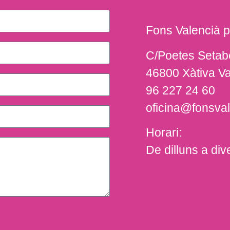
Fons Valencià pe
C/Poetes Setab
46800 Xàtiva V
96 227 24 60
oficina@fonsval
Horari:
De dilluns a di