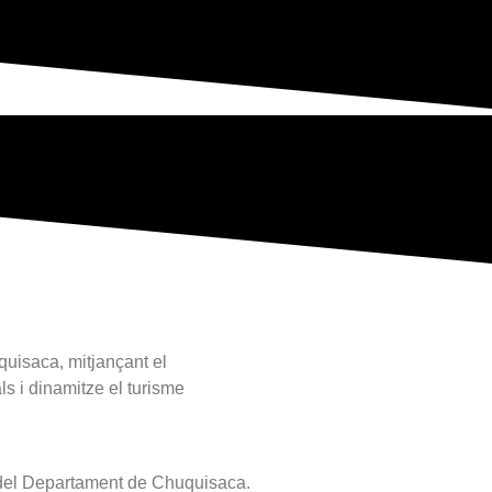
quisaca, mitjançant el
ls i dinamitze el turisme
ofs del Departament de Chuquisaca.