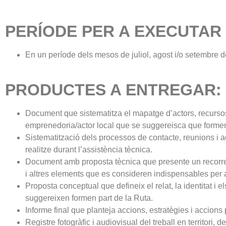
PERÍODE PER A EXECUTAR 
En un període dels mesos de juliol, agost i/o setembre 
PRODUCTES A ENTREGAR:
Document que sistematitza el mapatge d’actors, recursos p
emprenedoria/actor local que se suggereisca que formen p
Sistematització dels processos de contacte, reunions i 
realitze durant l’assistència tècnica.
Document amb proposta tècnica que presente un recorregut tu
i altres elements que es consideren indispensables per a 
Proposta conceptual que defineix el relat, la identitat i
suggereixen formen part de la Ruta.
Informe final que planteja accions, estratègies i accions p
Registre fotogràfic i audiovisual del treball en territori, 