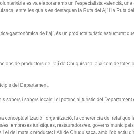
oluntari/ària es va elaborar amb un l’especialista valencià, una
aca, entre les quals es destaquen la Ruta del Ají i la Ruta de
stica-gastronòmica de l’ají, és un producte turístic estructurat 
ciacions de productors de l’ají de Chuquisaca, així com de totes
cipis del Departament.
l, els sabers i sabors locals i el potencial turístic del Departame
 conceptualització i organització, la coherència del relat que la
rs/es, empreses turístiques, restauradors/es, governs municipals,
i el del mateix producte: l’Ají de Chuquisaca, amb l’objectiu d’