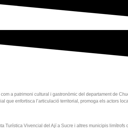
jí com a patrimoni cultural i gastronòmic del departament de Chu
 que enfortisca l’articulació territorial, promoga els actors loca
uta Turística Vivencial del Ají a Sucre i altres municipis limítr