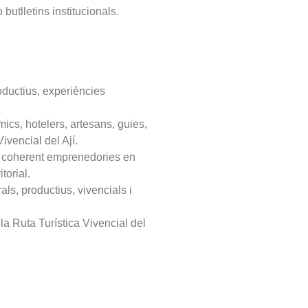
 butlletins institucionals.
roductius, experiències
ics, hotelers, artesans, guies,
ivencial del Ají.
era coherent emprenedories en
torial.
ls, productius, vivencials i
la Ruta Turística Vivencial del