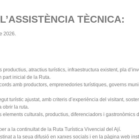
L’ASSISTÈNCIA TÈCNICA:
de 2026.
roductius, atractius turístics, infraestructura existent, pla d’i
art inicial de la Ruta.
acords amb productors, emprenedories turístiques, governs munic
rístic ajustat, amb criteris d’experiència del visitant, sostenibil
obrir la ruta.
 els elements culturals, productius, diferenciadors i gastronòmic
er a la continuïtat de la Ruta Turística Vivencial del Ají.
destinat a la seua difusió en xarxes socials i en la pàgina web inst