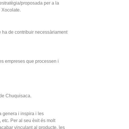
 estratègia/proposada per a la
l Xocolate.
que ha de contribuir necessàriament
 les empreses que processen i
nt de Chuquisaca.
 genera i inspira i les
 etc. Per al seu èxit és molt
acabar vinculant al producte, les