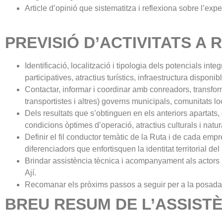
Article d’opinió que sistematitza i reflexiona sobre l’exper
PREVISIÓ D’ACTIVITATS A 
Identificació, localització i tipologia dels potencials int
participatives, atractius turístics, infraestructura disponib
Contactar, informar i coordinar amb conreadors, transfor
transportistes i altres) governs municipals, comunitats lo
Dels resultats que s’obtinguen en els anteriors apartats,
condicions òptimes d’operació, atractius culturals i naturals,
Definir el fil conductor temàtic de la Ruta i de cada emp
diferenciadors que enfortisquen la identitat territorial d
Brindar assistència tècnica i acompanyament als actors lo
Ají.
Recomanar els pròxims passos a seguir per a la posada 
BREU RESUM DE L’ASSISTÈ