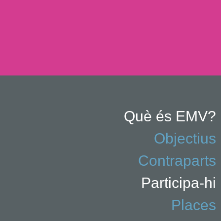
Què és EMV?
Objectius
Contraparts
Participa-hi
Places