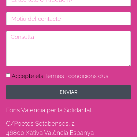
Accepte els
Termes i condicions d’ús
ENVIAR
Fons Valencià per la Solidaritat
C/Poetes Setabenses, 2
46800 Xàtiva València Espanya